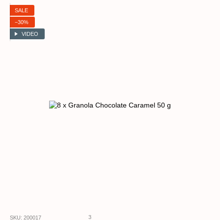
SALE
−30%
VIDEO
3
SKU: 200017