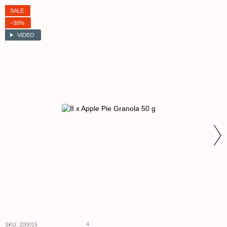
SALE
−30%
VIDEO
4
SKU: 200016