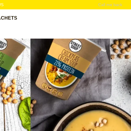
WS
Call me back
ACHETS