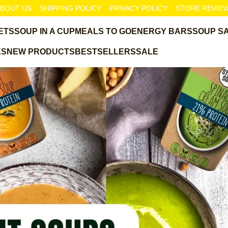
BOUT US
SHIPPING POLICY
PRIVACY POLICY
STORE REVIE
ETS
SOUP IN A CUP
MEALS TO GO
ENERGY BARS
SOUP S
ES
NEW PRODUCTS
BESTSELLERS
SALE