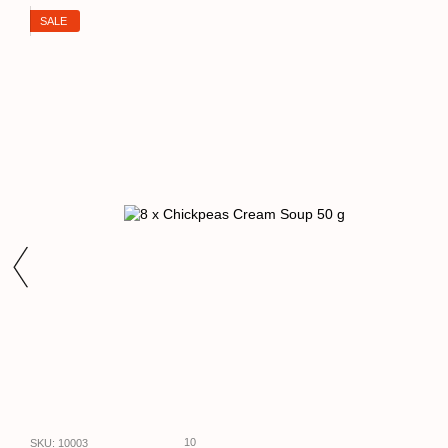
SALE
10
SKU: 10003